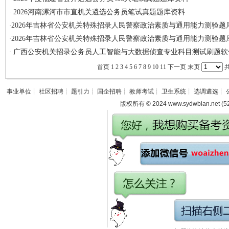
2026河南漯河市市直机关遴选公务员笔试真题题库资料
·
2026年吉林省公安机关特殊招录人民警察政治素质与通用能力测验题
·
2026年吉林省公安机关特殊招录人民警察政治素质与通用能力测验题
·
广西公安机关招录公务员人工智能与大数据侦查专业科目测试刷题软
·
首页 1
2
3
4
5
6
7
8
9
10
11
下一页
末页
事业单位
┊
社区招聘
┊
题引力
┊
国企招聘
┊
教师考试
┊
卫生系统
┊
选调遴选
┊
版权所有 © 2024 www.sydwbian.net (52zh