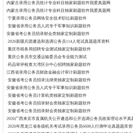
内蒙古录用公务员统计专业科目独家刷题软件我爱真题网
·
内蒙古录用公务员统计专业科目独家刷题软件我爱真题网
·
宁夏录用公务员网络安全技术职位刷题软件
·
安徽省录用公务员人武专干军事知识刷题软件
·
安徽省考公务员招录财会类独家定制刷题软件
·
2026新疆兵团遴选和选调公务员114人笔试真题题库资料
·
重庆市税务局招聘专业测试独家定制刷题软件
·
重庆公务员市交通运输委员会专业能力测试
·
药品审评检查大湾区分中心招聘独家刷题软件
·
江西省录用公务员财政金融会计审计刷题软件
·
安徽省考公务员招录法律类独家定制刷题软件
·
安徽省录用公务员人武专干军事知识刷题软件
·
安徽省考公务员计算机类独家定制刷题软件
·
安徽省考公务员招录财会类独家定制刷题软件
·
安徽省考公务员招录财会类独家定制刷题软件
·
2026广西来宾市直属机关公开遴选和公开选调公务员政策理论水平真
·
2026年黑龙江省各级机关考试录用公务员6608人行测申论真题题库资
·