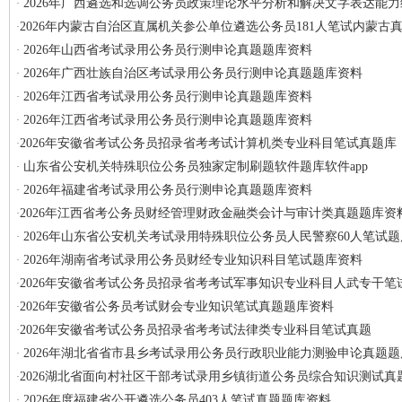
2026年广西遴选和选调公务员政策理论水平分析和解决文字表达能力
·
2026年内蒙古自治区直属机关参公单位遴选公务员181人笔试内蒙古
·
2026年山西省考试录用公务员行测申论真题题库资料
·
2026年广西壮族自治区考试录用公务员行测申论真题题库资料
·
2026年江西省考试录用公务员行测申论真题题库资料
·
2026年江西省考试录用公务员行测申论真题题库资料
·
2026年安徽省考试公务员招录省考考试计算机类专业科目笔试真题库
·
山东省公安机关特殊职位公务员独家定制刷题软件题库软件app
·
2026年福建省考试录用公务员行测申论真题题库资料
·
2026年江西省考公务员财经管理财政金融类会计与审计类真题题库资
·
2026年山东省公安机关考试录用特殊职位公务员人民警察60人笔试
·
2026年湖南省考试录用公务员财经专业知识科目笔试题库资料
·
2026年安徽省考试公务员招录省考考试军事知识专业科目人武专干笔
·
2026年安徽省公务员考试财会专业知识笔试真题题库资料
·
2026年安徽省考试公务员招录省考考试法律类专业科目笔试真题
·
2026年湖北省省市县乡考试录用公务员行政职业能力测验申论真题题
·
2026湖北省面向村社区干部考试录用乡镇街道公务员综合知识测试真
·
2026年度福建省公开遴选公务员403人笔试真题题库资料
·