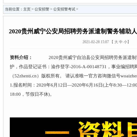
当前位置：
主页
>
公安招警
>
公安招警考试
>
2020贵州威宁公安局招聘劳务派遣制警务辅助
2021-02-28 15:07 【
大
中
小
】
资料介绍：
2020
贵州
威宁
自治县
公安局
招聘
劳务派遣
制
护，作品登记证书：渝作登字-2016-A-00148731，事业编招聘网（
（52zhenti.cn）版权所有。 请认准唯一官方咨询微信号woaizh
1.报名时间：
2020
年6月12日—
2020
年6月16日(上午8:30—12:0
18:00，节假日不休)。