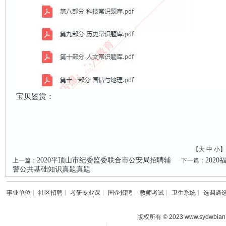
宝贝鉴赏：
【
大
中
小
】
2020平顶山市纪委监委联合市公安局招聘辅
202
上一篇：
下一篇：
警公共基础知识真题真题
事业单位
┊
社区招聘
┊
考研专业课
┊
国企招聘
┊
教师考试
┊
卫生系统
┊
选调遴
版权所有 © 2023 www.sydwbian.n